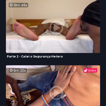
19m 46s
Parte 2 - Catei o Segurança Hetero
6m 20s
Grátis