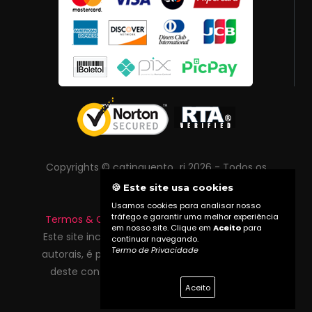
Copyrights © catinguento_rj 2026 - Todos os
direitos reservados
🍪 Este site usa cookies
Usamos cookies para analisar nosso
tráfego e garantir uma melhor experiência
Termos & Condições
|
Política de Privacidade
em nosso site. Clique em
Aceito
para
Este site inclui conteúdo protegido por direitos
continuar navegando.
Termo de Privacidade
autorais, é proibida reprodução total ou parcial
deste conteúdo sem autorização prévia do
Aceito
proprietário do site.