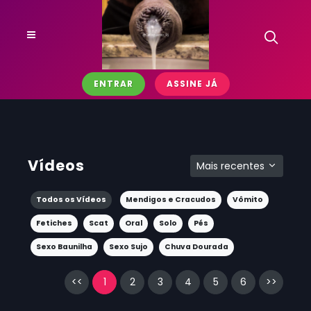
ENTRAR
ASSINE JÁ
Vídeos
Mais recentes
Todos os Vídeos
Mendigos e Cracudos
Vômito
Fetiches
Scat
Oral
Solo
Pés
Sexo Baunilha
Sexo Sujo
Chuva Dourada
<<
1
2
3
4
5
6
>>