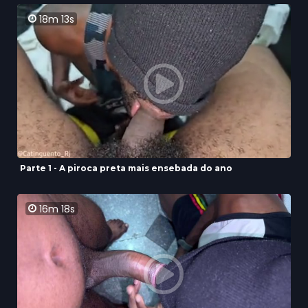
18m 13s
Parte 1 - A piroca preta mais ensebada do ano
16m 18s