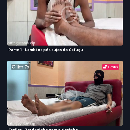
Parte 1 - Lambi os pés sujos do Cafuçu
11m 7s
Grátis
Trailer - Tardezinha com o Novinho