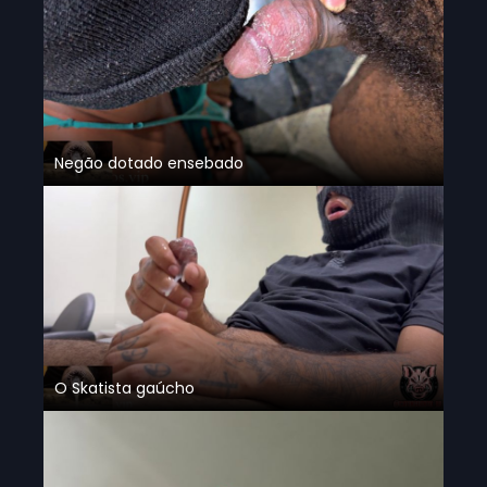
Negão dotado ensebado
O Skatista gaúcho
9