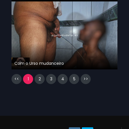
Com o Urso mudanceiro
<<
1
2
3
4
5
>>