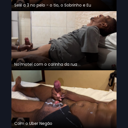
Sexi a 3 no pelo - o tio, o Sobrinho e Eu
No motel com o carinha da rua
Com o Uber Negão
Relaxando