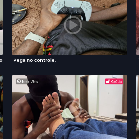
o
Pega no controle.
5m 29s
Grátis