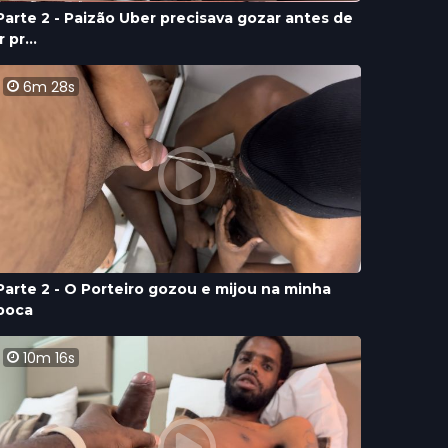
Parte 2 - Paizão Uber precisava gozar antes de
ir pr...
6m 28s
Parte 2 - O Porteiro gozou e mijou na minha
boca
10m 16s