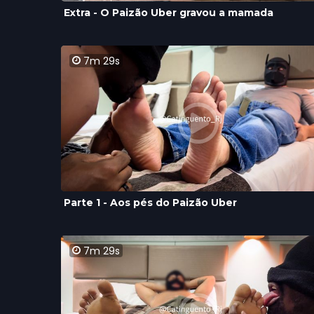
Extra - O Paizão Uber gravou a mamada
7m 29s
Parte 1 - Aos pés do Paizão Uber
7m 29s