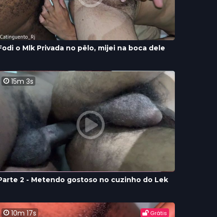
Fodi o Mlk Privada no pêlo, mijei na boca dele
15m 3s
Parte 2 - Metendo gostoso no cuzinho do Lek
10m 17s
Grátis