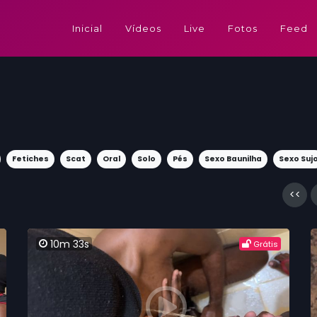
Inicial
Vídeos
Live
Fotos
Feed
Fetiches
Scat
Oral
Solo
Pés
Sexo Baunilha
Sexo Suj
<<
10m 33s
Grátis