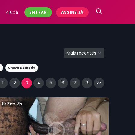
Ajuda
ENTRAR
ASSINE JÁ
Mais recentes
o
Chuva Dourada
1
2
3
4
5
6
7
8
>>
19m 21s