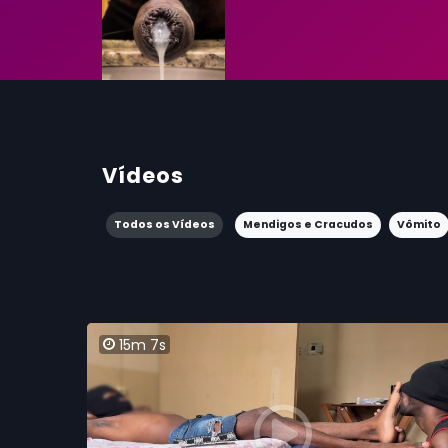
Vídeos
Todos os Vídeos
Mendigos e Cracudos
Vômito
15m 7s