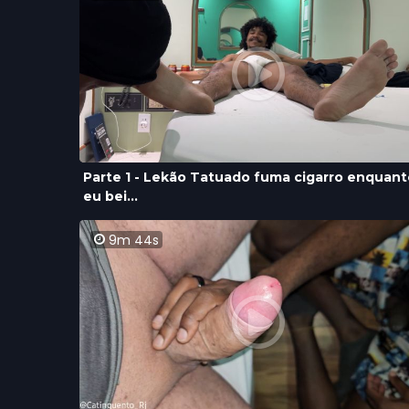
Parte 1 - Lekão Tatuado fuma cigarro enquant
eu bei...
9m 44s