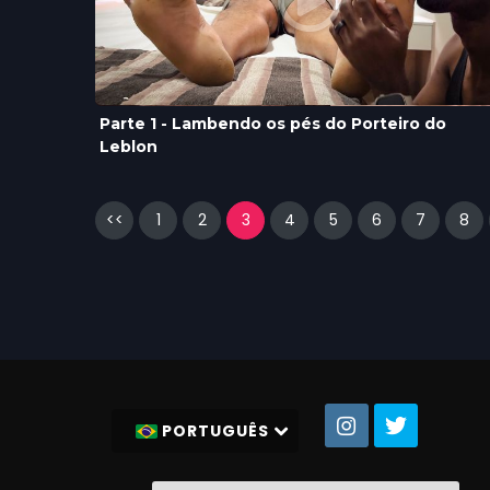
Parte 1 - Lambendo os pés do Porteiro do
Leblon
<<
1
2
3
4
5
6
7
8
PORTUGUÊS