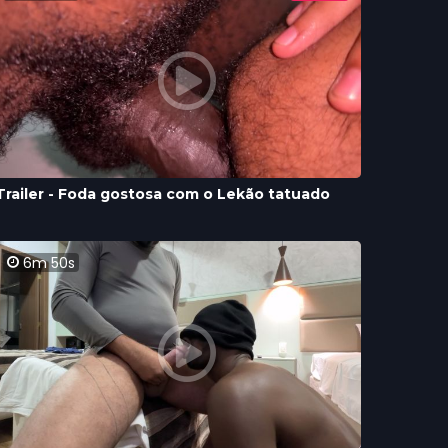
Trailer - Foda gostosa com o Lekão tatuado
6m 50s