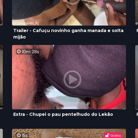
Trailer - Cafuçu novinho ganha manada e solta
mijão
10m 28s
Extra - Chupei o pau pentelhudo do Lekão
15s
Grátis